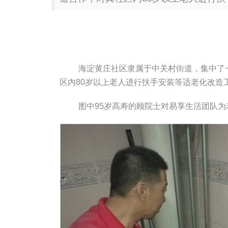
海淀黄庄社区隶属于中关村街道，集中了
区内80岁以上老人进行扶手安装等适老化改造
图中95岁高寿的顾院士对易享生活团队